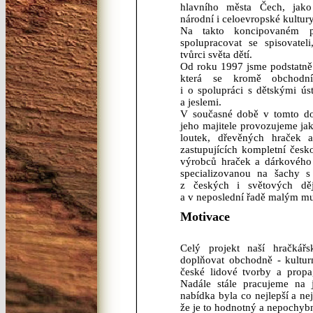
hlavního města Čech, jak
národní i celoevropské kultury
Na takto koncipovaném pr
spolupracovat se spisovatel
tvůrci světa dětí.
Od roku 1997 jsme podstatně r
která se kromě obchodníc
i o spolupráci s dětskými ús
a jeslemi.
V současné době v tomto d
jeho majitele provozujeme ja
loutek, dřevěných hraček 
zastupujících kompletní čes
výrobců hraček a dárkového 
specializovanou na šachy s 
z českých i světových děj
a v neposlední řadě malým m
Motivace
Celý projekt naší hračkář
doplňovat obchodně - kultur
české lidové tvorby a propa
Nadále stále pracujeme na j
nabídka byla co nejlepší a ne
že je to hodnotný a nepochyb