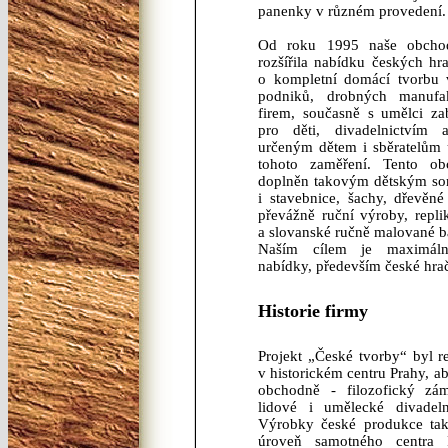
panenky v různém provedení.
Od roku 1995 naše obchod
rozšířila nabídku českých hr
o kompletní domácí tvorbu 
podniků, drobných manufa
firem, současně s umělci za
pro děti, divadelnictvím
určeným dětem i sběratelům
tohoto zaměření. Tento o
doplněn takovým dětským sor
i stavebnice, šachy, dřevěn
převážně ruční výroby, repli
a slovanské ručně malované b
Naším cílem je maximálně
nabídky, především české hra
Historie firmy
Projekt „České tvorby“ byl r
v historickém centru Prahy, a
obchodně - filozofický zá
lidové i umělecké divadel
Výrobky české produkce tak 
úroveň samotného centra 