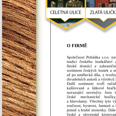
O FIRMĚ
Společnost Pohádka s.r.o. na
tradici českého loutkářství 
široké domácí a zahraniční 
sortiment českých loutek a m
až po umělecká díla, z tvorb
divadelních autorů a výrobců 
Další sortiment tvoří ruč
kašírované a látkové hrač
navazující suvenýry. Jsou t
české mechanické hračky
a hlavolamy. Všechny tyto vý
zručnost, bystrost, fantazii 
jemné a hrubé motoriky. Dále
české a slovenské krojova